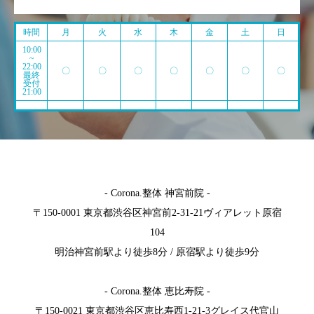
時間
月
火
水
木
金
土
日
10:00
~
22:00
〇
〇
〇
〇
〇
〇
〇
最終
受付
21:00
- Corona.整体 神宮前院 -
〒150-0001 東京都渋谷区神宮前2-31-21ヴィアレット原宿
104
明治神宮前駅より徒歩8分 / 原宿駅より徒歩9分
- Corona.整体 恵比寿院 -
〒150-0021 東京都渋谷区恵比寿西1-21-3グレイス代官山