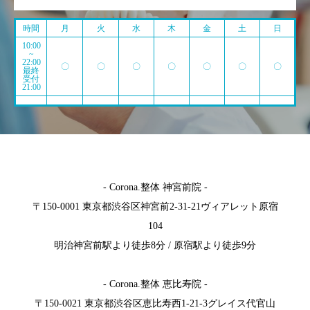
時間
月
火
水
木
金
土
日
10:00
~
22:00
〇
〇
〇
〇
〇
〇
〇
最終
受付
21:00
- Corona.整体 神宮前院 -
〒150-0001 東京都渋谷区神宮前2-31-21ヴィアレット原宿
104
明治神宮前駅より徒歩8分 / 原宿駅より徒歩9分
- Corona.整体 恵比寿院 -
〒150-0021 東京都渋谷区恵比寿西1-21-3グレイス代官山