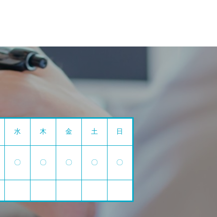
水
木
金
土
日
〇
〇
〇
〇
〇