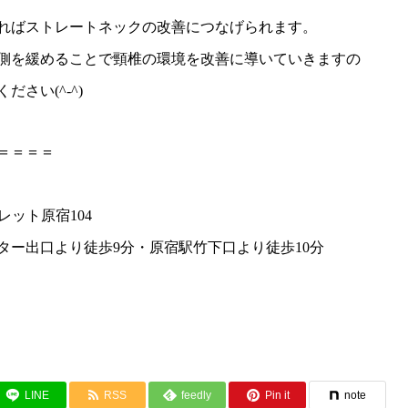
ればストレートネックの改善につなげられます。
側を緩めることで頸椎の環境を改善に導いていきますの
さい(^-^)
＝＝＝＝
レット原宿104
ター出口より徒歩9分・原宿駅竹下口より徒歩10分
LINE
RSS
feedly
Pin it
note