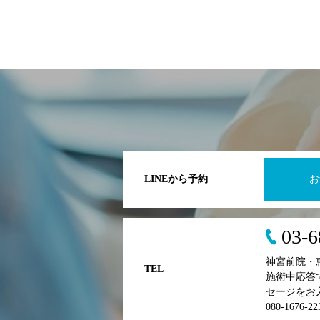
LINEから予約
お
03-6
神宮前院・
TEL
施術中応答
セージをお
080-167