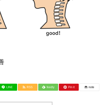
善
LINE
RSS
feedly
Pin it
note