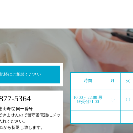
気軽にご相談ください
時間
月
火
877-5364
10:00 ~ 22:00 最
〇
〇
終受付21:00
恵比寿院 同一番号
できませんので留守番電話にメッ
入れください。
6-2235から折返し致します。