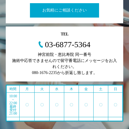
お気軽にご相談ください
TEL
03-6877-5364
神宮前院・恵比寿院 同一番号
施術中応答できませんので留守番電話にメッセージをお入
れください。
080-1676-2235から折返し致します。
時間
月
火
水
木
金
土
日
10:00
~
22:00
〇
〇
〇
〇
〇
〇
〇
最終
受付
21:00